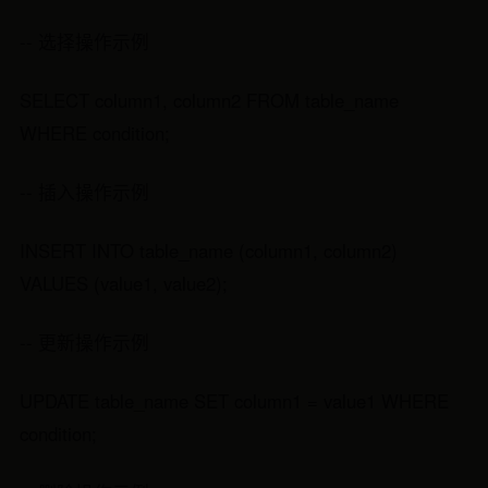
-- 选择操作示例
SELECT column1, column2 FROM table_name
WHERE condition;
-- 插入操作示例
INSERT INTO table_name (column1, column2)
VALUES (value1, value2);
-- 更新操作示例
UPDATE table_name SET column1 = value1 WHERE
condition;