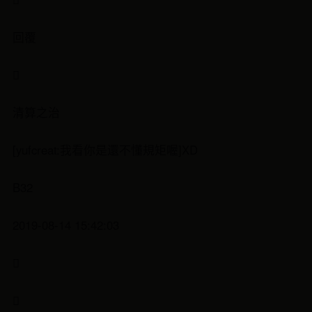
回覆

清算之治
[yufcreat:我看你是還不懂規矩喔]XD
B32
2019-08-14 15:42:03

