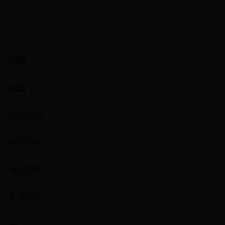
1

回覆
連結
文字顏色
更多顏色
背景顏色
更多顏色
中