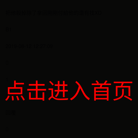
把他殺掉除了拿回剛剛付給他的還有找XD
B1
2019-08-12 12:27:09

点击进入首页
1

回覆
