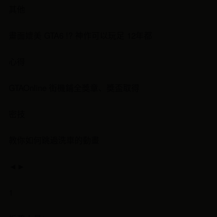
其他
畫面媲美 GTA6 !? 神作可以玩足 12年都
心得
GTAOnline 街機鋪全獎章、獎盃取得
密技
教你如何跳過洗車的動畫
◄►
1