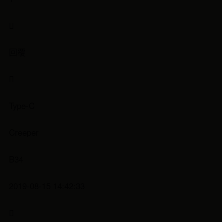

回覆

Type-C
Creeper
B34
2019-08-15 14:42:33
