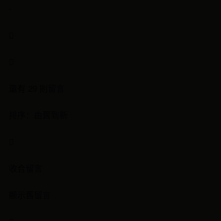
-


還有 29 則留言
排序：由舊到新

收合留言
顯示舊留言