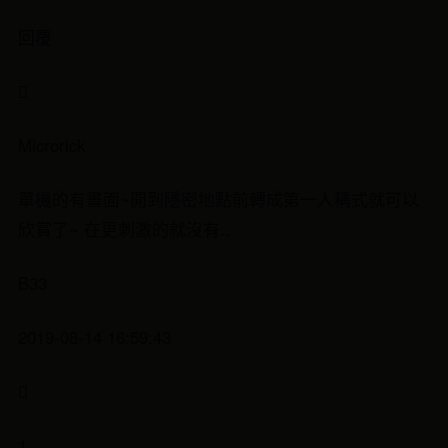
回覆

Microrick
單機的有畫面~開到隱密地點前轉成第一人稱式就可以
欣賞了~ 在更刺激的就沒有..
B33
2019-08-14 16:59:43

1