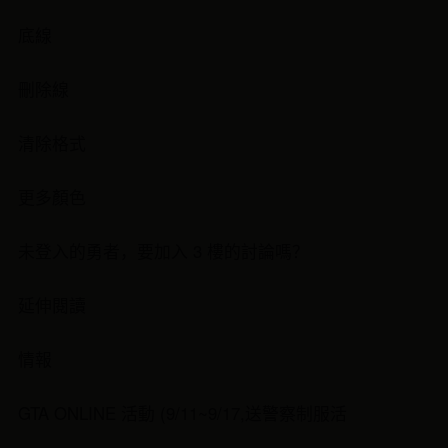
底線
刪除線
清除格式
更多顏色
未登入的勇者，要加入 3 樓的討論嗎？
延伸閱讀
情報
GTA ONLINE 活動 (9/11~9/17,送警察制服活