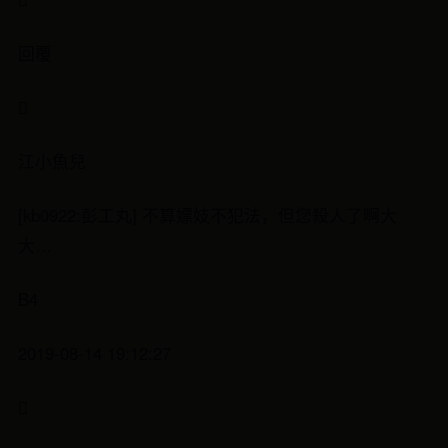
回覆

江小魚兒
[kb0922:彭工丸] 不算嫖妓不犯法，但您殺人了啊大
大…
B4
2019-08-14 19:12:27
