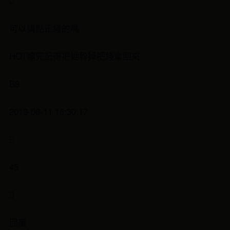

可以講點正經的嗎
HOT嫖完記得把她幹掉把錢拿回來
B8
2019-08-11 16:30:17

45

回覆