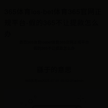
365体育ios-bet体育365官网正
规平台-假的365不让提款怎么
办
首页
365体育ios
bet体育365官网正规平台
假的365不让提款怎么办
繇于的意思
365体育ios
2025-07-01 03:52:21
admin