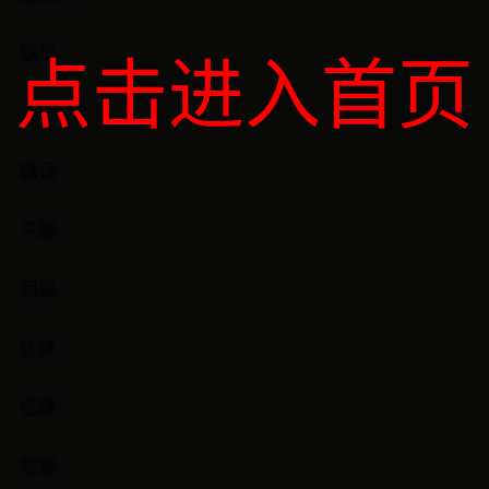
点击进入首页
繇辞
占繇
繇词
平繇
相繇
优繇
征繇
根繇