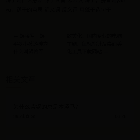
繇于是什么意思 繇于读音 怎么读 繇于，拼音是yáo
yú，繇于的意思 近义词 反义词 用繇于造句子
← 鲟将军一鲟
致美化：国内专业的电脑
443 小孩游神为
主题、鼠标指针及桌面美
什么叫鲟将军
化工具下载网站 →
相关文章
为什么背锅的总是本泽马？
365体育ios
06-28