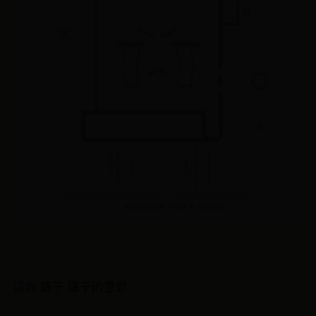
词典 繇于 繇于的意思