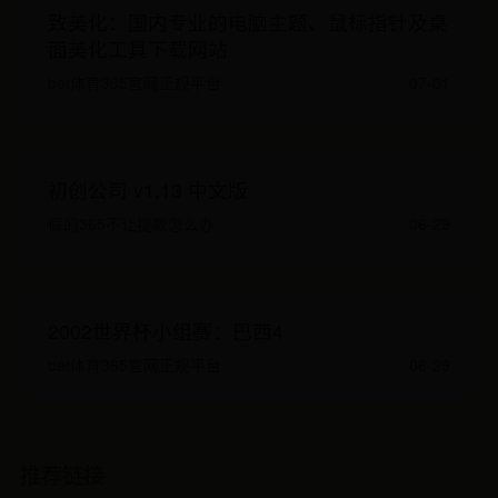
致美化：国内专业的电脑主题、鼠标指针及桌
面美化工具下载网站
bet体育365官网正规平台
07-01
初创公司 v1.13 中文版
假的365不让提款怎么办
06-29
2002世界杯小组赛：巴西4
bet体育365官网正规平台
06-29
推荐链接