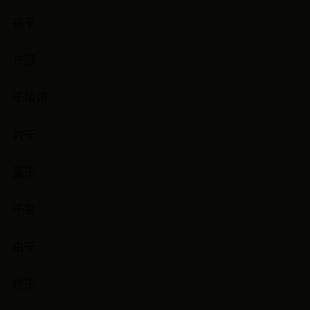
繇乎
许繇
于组词
对于
属于
于是
由于
终于