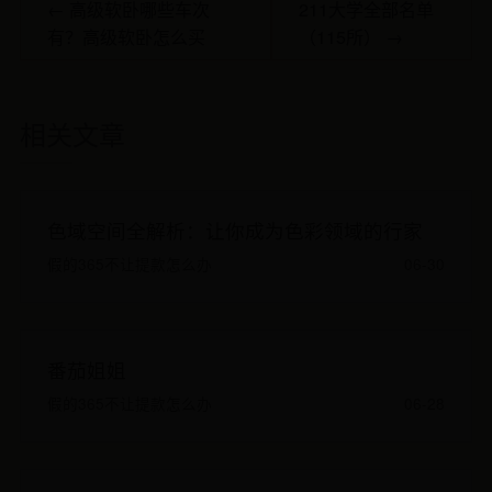
← 高级软卧哪些车次
211大学全部名单
有？高级软卧怎么买
（115所） →
相关文章
色域空间全解析：让你成为色彩领域的行家
假的365不让提款怎么办
06-30
番茄姐姐
假的365不让提款怎么办
06-28